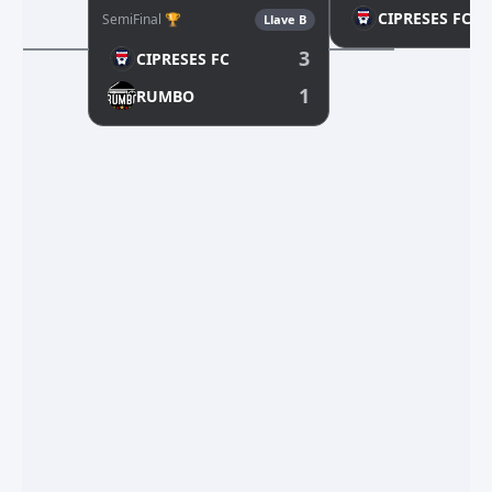
CIPRESES FC
SemiFinal 🏆
Llave B
3
CIPRESES FC
1
RUMBO