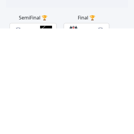
SemiFinal 🏆
Final 🏆
3 - 1
vs
CIPRE
RUMBO
SAGRA
CIPRE
🕒📍▶
⚽🟥🟨
🕒📍▶
⚽🟥🟨
1 - 0
SAGRA
MUNI
🕒📍▶
⚽🟥🟨
© 2026 Todos los derechos reservados:
Antony