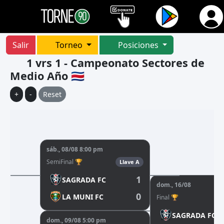
Salir
Torneo
Posiciones
1 vrs 1 - Campeonato Sectores de
Medio Año 🇨🇷
+
-
Reset
sáb., 08/08 8:00 pm
SemiFinal 🏆
Llave A
1
SAGRADA FC
dom., 16/08
0
LA MUNI FC
Final 🏆
SAGRADA FC
dom., 09/08 5:00 pm