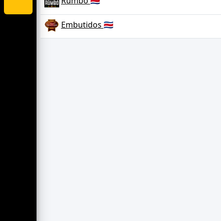
Rumbo
🇨🇷
Embutidos
🇨🇷