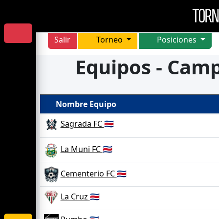
Salir
Torneo
Posiciones
Equipos - Cam
Nombre Equipo
Sagrada FC
🇨🇷
La Muni FC
🇨🇷
Cementerio FC
🇨🇷
La Cruz
🇨🇷