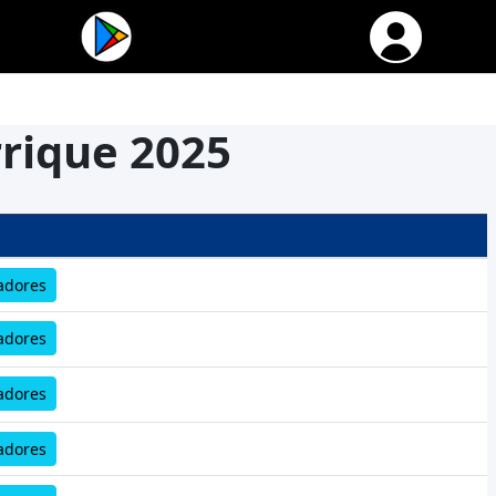
rique 2025
adores
adores
adores
adores