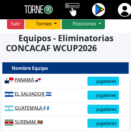
Salir
Torneo
Posiciones
Equipos - Eliminatorias
CONCACAF WCUP2026
Nombre Equipo
PANAMÁ
🇵🇦
Jugadores
EL SALVADOR
🇸🇻
Jugadores
GUATEMALA
🇬🇹
Jugadores
SURINAM
🇸🇷
Jugadores