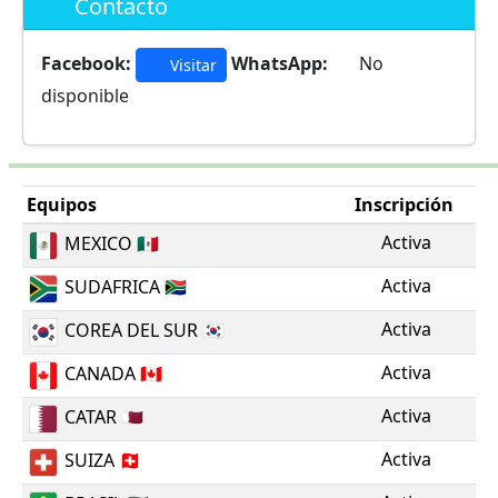
Contacto
Facebook:
WhatsApp:
No
Visitar
disponible
Equipos
Inscripción
Activa
MEXICO
🇲🇽
Activa
SUDAFRICA
🇿🇦
Activa
COREA DEL SUR
🇰🇷
Activa
CANADA
🇨🇦
Activa
CATAR
🇶🇦
Activa
SUIZA
🇨🇭