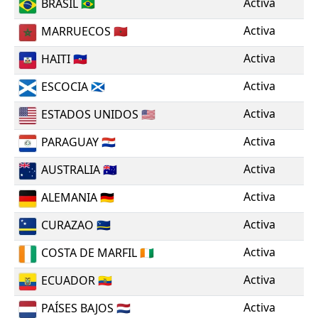
Activa
BRASIL
🇧🇷
Activa
MARRUECOS
🇲🇦
Activa
HAITI
🇭🇹
Activa
ESCOCIA
🏴󠁧󠁢󠁳󠁣󠁴󠁿
Activa
ESTADOS UNIDOS
🇺🇸
Activa
PARAGUAY
🇵🇾
Activa
AUSTRALIA
🇦🇺
Activa
ALEMANIA
🇩🇪
Activa
CURAZAO
🇨🇼
Activa
COSTA DE MARFIL
🇨🇮
Activa
ECUADOR
🇪🇨
Activa
PAÍSES BAJOS
🇳🇱