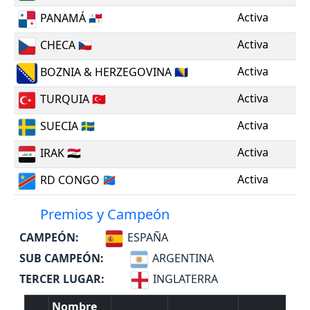
Activa
PANAMÁ
🇵🇦
Activa
CHECA
🇨🇿
Activa
BOZNIA & HERZEGOVINA
🇧🇦
Activa
TURQUIA
🇹🇷
Activa
SUECIA
🇸🇪
Activa
IRAK
🇮🇶
Activa
RD CONGO
🇨🇩
Premios y Campeón
CAMPEÓN:
ESPAÑA
SUB CAMPEÓN:
ARGENTINA
TERCER LUGAR:
INGLATERRA
Nombre